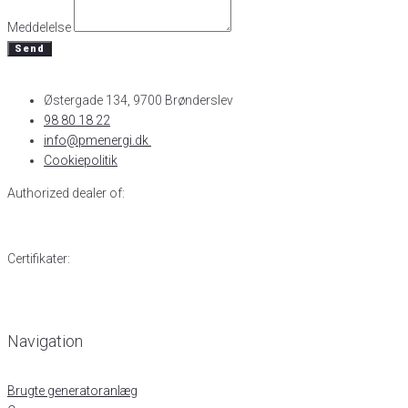
Meddelelse
Send
Østergade 134, 9700 Brønderslev​
98 80 18 22
info@pmenergi.dk​ ​
Cookiepolitik
Authorized dealer of:
Certifikater:
Navigation
Brugte generatoranlæg