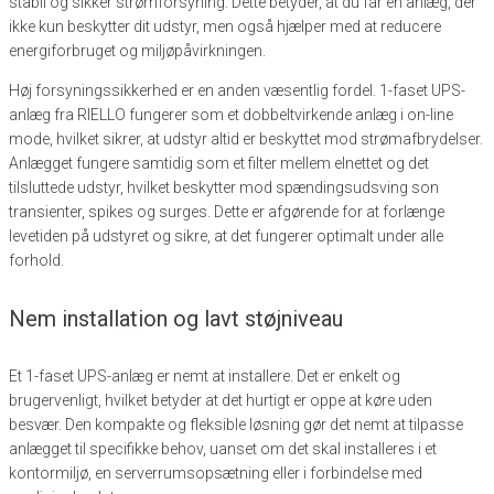
stabil og sikker strømforsyning. Dette betyder, at du får en anlæg, der
ikke kun beskytter dit udstyr, men også hjælper med at reducere
energiforbruget og miljøpåvirkningen.
Høj forsyningssikkerhed er en anden væsentlig fordel. 1-faset UPS-
anlæg fra RIELLO fungerer som et dobbeltvirkende anlæg i on-line
mode, hvilket sikrer, at udstyr altid er beskyttet mod strømafbrydelser.
Anlægget fungere samtidig som et filter mellem elnettet og det
tilsluttede udstyr, hvilket beskytter mod spændingsudsving son
transienter, spikes og surges. Dette er afgørende for at forlænge
levetiden på udstyret og sikre, at det fungerer optimalt under alle
forhold.
Nem installation og lavt støjniveau
Et 1-faset UPS-anlæg er nemt at installere. Det er enkelt og
brugervenligt, hvilket betyder at det hurtigt er oppe at køre uden
besvær. Den kompakte og fleksible løsning gør det nemt at tilpasse
anlægget til specifikke behov, uanset om det skal installeres i et
kontormiljø, en serverrumsopsætning eller i forbindelse med