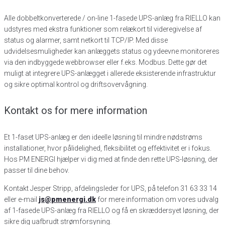
Alle dobbeltkonverterede / on-line 1-fasede UPS-anlæg fra RIELLO kan
udstyres med ekstra funktioner som relækort til videregivelse af
status og alarmer, samt netkort til TCP/IP. Med disse
udvidelsesmuligheder kan anlæggets status og ydeevne monitoreres
via den indbyggede webbrowser eller f.eks. Modbus. Dette gør det
muligt at integrere UPS-anlægget i allerede eksisterende infrastruktur
og sikre optimal kontrol og driftsovervågning.
Kontakt os for mere information
Et 1-faset UPS-anlæg er den ideelle løsning til mindre nødstrøms
installationer, hvor pålidelighed, fleksibilitet og effektivitet er i fokus.
Hos PM ENERGI hjælper vi dig med at finde den rette UPS-løsning, der
passer til dine behov.
Kontakt Jesper Stripp, afdelingsleder for UPS, på telefon 31 63 33 14
eller e-mail
js@pmenergi.dk
for mere information om vores udvalg
af 1-fasede UPS-anlæg fra RIELLO og få en skræddersyet løsning, der
sikre dig uafbrudt strømforsyning.