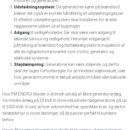
motoren og generatoren.
Udstødningssystem:
Da generatoren kører på brændstof,
kræver det også en korrekt håndtering af udstødningsgasser.
Et effektivt udstødningssystem skal installeres for at lede
røggasserne sikkert ud af bygningen.
Adgang
til vedligeholdelse: Der skal være nem adgang til
løbende service og vedligehold. Herunder indgange til
påfyldning af brændstof og tilstrækkelig plads til inspektion af
alle de vigtigste komponenter som motor, generator og
elektriske systemer.
Støjdæmpning:
Generatorer kan være støjende, og derfor
skal der tages forholdsregler for at mindske støjniveauet, især
hvis generatorrummet er tæt på arbejdsområder eller beboede
områder.
Hos PM ENERGI tilbyder vi et bredt udvalg af åbne generatoranlæg,
fra mindre anlæg på 20 kVA til store industrielle nødgeneratorer på op
til 3300 kVA. Vi ved, at hver virksomhed har specifikke krav, og derfor
skræddersyr vi vores løsninger, så de passer perfekt til kundens
behov.