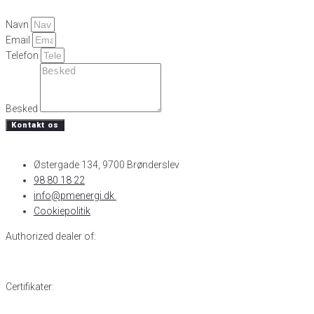
Navn
Email
Telefon
Besked
Kontakt os
Østergade 134, 9700 Brønderslev​
98 80 18 22
info@pmenergi.dk​ ​
Cookiepolitik
Authorized dealer of:
Certifikater: