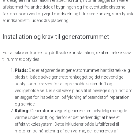
er designet til installation i et specifikt rum, hvor anlægget kan være
afskærmet fra andre dele af bygningen og fra eventuelle eksterne
faktorer som vind og vejr. I modsætning til lukkede anlæg, som typisk
er indkapslet til udendørs placering.
Installation og krav til generatorrummet
For at sikre en korrekt og driftssikker installation, skal en række krav
til rummet opfyldes.
Plads:
Det er afgørende at generatorrummet har tilstrækkelig
plads til både selve generatoranlægget og det nødvendige
udstyr, som kræves for at opretholde sikker drift og
vedligeholdelse. Der skal være plads til at bevæge sig rundt om
anlægget for inspektion, påfyldning af brændstof, reparation
og service.
Køling:
Generatoranlægget genererer en betydelig mængde
varme under drift, og derfor er det nødvendigt at have et
effektivt kølesystem. Dette inkluderer både lufttilførsel til
motoren og håndtering af den varme, der genereres af