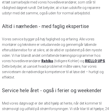
et tæt samarbejde med vores hovedleverandører, som står til
rådighed døgnet rundt. Det betyder, at vi kan udskifte og reparere
udstyr med det samme, også uden for normal arbejdstid.
Altid i nærheden - med faglig ekspertise
Vores service bygger på høj faglighed og erfaring. Alle vores
montører og teknikere er veludannede og gennemgår løbende
efteruddannelse for at sikre, at de altid er opdateret på den nyeste
viden. Vi har blandt andet omfattende træningsprogrammer hos
vores hovedleverandører
Rehlko
(tidligere Kohler) og
RIELLO UPS
.
Dette betyder, at uanset hvad problemet måtte være, har vores
serviceteam de nødvendige kompetencer til at løse det – hurtigt og
effektivt.
Service hele året - også i ferier og weekender
Med vores døgnvagt er der altid hjælp at hente, når det kommer til
strømsvigt og udfald på strømforsyningen. Vi står klar til at hjælpe, 24