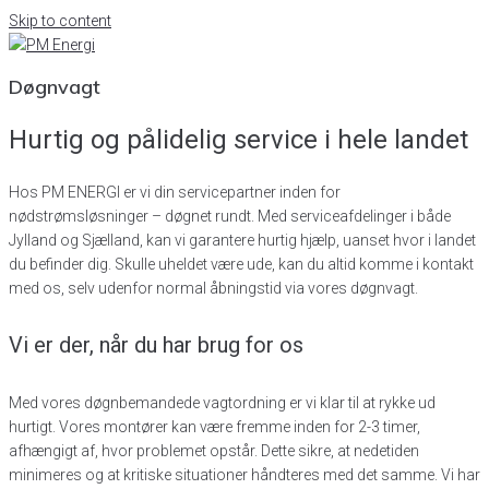
Skip to content
Døgnvagt
Hurtig og pålidelig service i hele landet
Hos PM ENERGI er vi din servicepartner inden for
nødstrømsløsninger – døgnet rundt. Med serviceafdelinger i både
Jylland og Sjælland, kan vi garantere hurtig hjælp, uanset hvor i landet
du befinder dig. Skulle uheldet være ude, kan du altid komme i kontakt
med os, selv udenfor normal åbningstid via vores døgnvagt.
Vi er der, når du har brug for os
Med vores døgnbemandede vagtordning er vi klar til at rykke ud
hurtigt. Vores montører kan være fremme inden for 2-3 timer,
afhængigt af, hvor problemet opstår. Dette sikre, at nedetiden
minimeres og at kritiske situationer håndteres med det samme. Vi har