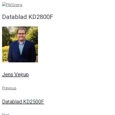
Skip
to
Datablad KD2800F
content
Jens Vejrup
Indlægsnavigation
Previous
Previous
Datablad KD2500F
Next