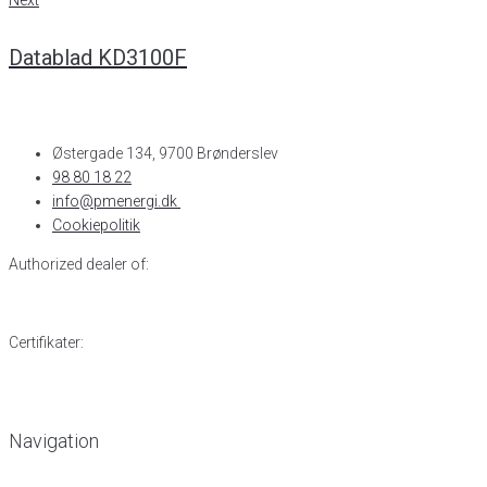
Next
Datablad KD3100F
Østergade 134, 9700 Brønderslev​
98 80 18 22
info@pmenergi.dk​ ​
Cookiepolitik
Authorized dealer of:
Certifikater:
Navigation