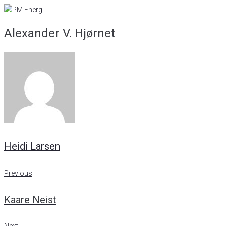
Skip
to
Alexander V. Hjørnet
content
Heidi Larsen
Indlægsnavigation
Previous
Previous
Kaare Neist
Next