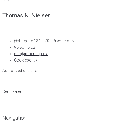
Next
Thomas N. Nielsen
Østergade 134, 9700 Brønderslev​
98 80 18 22
info@pmenergi.dk​ ​
Cookiepolitik
Authorized dealer of:
Certifikater:
Navigation