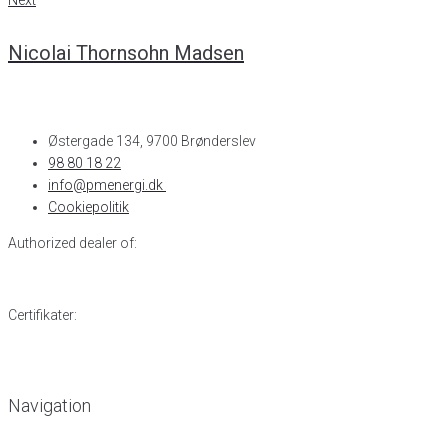
Next
Nicolai Thornsohn Madsen
Østergade 134, 9700 Brønderslev​
98 80 18 22
info@pmenergi.dk​ ​
Cookiepolitik
Authorized dealer of:
Certifikater:
Navigation