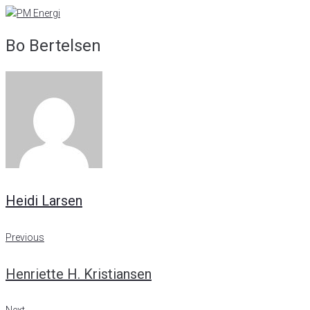
Skip
to
Bo Bertelsen
content
Heidi Larsen
Indlægsnavigation
Previous
Previous
Henriette H. Kristiansen
Next