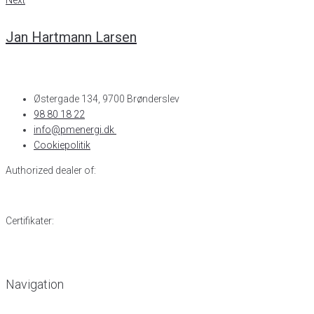
Next
Jan Hartmann Larsen
Østergade 134, 9700 Brønderslev​
98 80 18 22
info@pmenergi.dk​ ​
Cookiepolitik
Authorized dealer of:
Certifikater:
Navigation