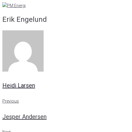
Skip
to
Erik Engelund
content
Heidi Larsen
Indlægsnavigation
Previous
Previous
Jesper Andersen
Next