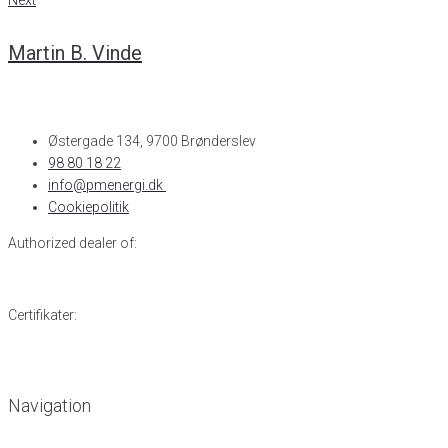
Next
Martin B. Vinde
Østergade 134, 9700 Brønderslev​
98 80 18 22
info@pmenergi.dk​ ​
Cookiepolitik
Authorized dealer of:
Certifikater:
Navigation