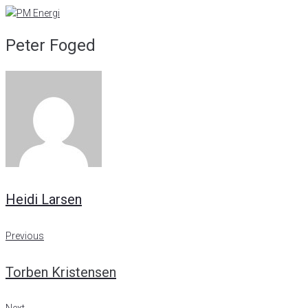
Skip
to
Peter Foged
content
Heidi Larsen
Indlægsnavigation
Previous
Previous
Torben Kristensen
Next