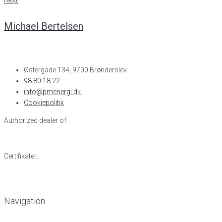
Next
Michael Bertelsen
Østergade 134, 9700 Brønderslev​
98 80 18 22
info@pmenergi.dk​ ​
Cookiepolitik
Authorized dealer of:
Certifikater:
Navigation