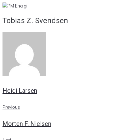
Skip
to
Tobias Z. Svendsen
content
Heidi Larsen
Indlægsnavigation
Previous
Previous
Morten F. Nielsen
Next