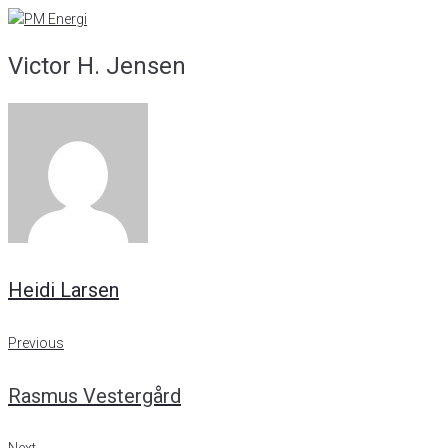
Skip
to
Victor H. Jensen
content
Heidi Larsen
Indlægsnavigation
Previous
Previous
Rasmus Vestergård
Next