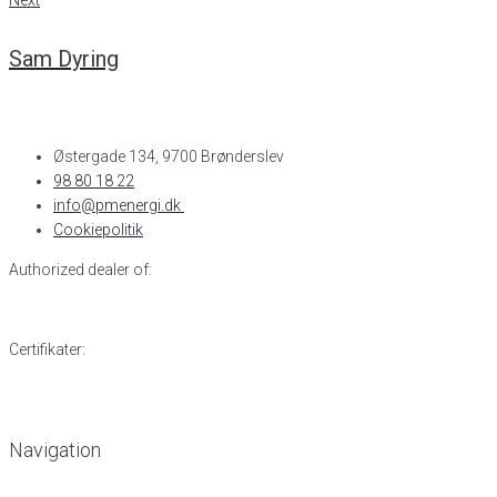
Next
Sam Dyring
Østergade 134, 9700 Brønderslev​
98 80 18 22
info@pmenergi.dk​ ​
Cookiepolitik
Authorized dealer of:
Certifikater:
Navigation