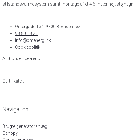
stilstandsvarmesystem samt montage af et 4,6 meter højt støjhegn.
Østergade 134, 9700 Brønderslev​
98 80 18 22
info@pmenergi.dk​ ​
Cookiepolitik
Authorized dealer of:
Certifikater:
Navigation
Brugte generatoranlæg
Canopy
Containeranlæg