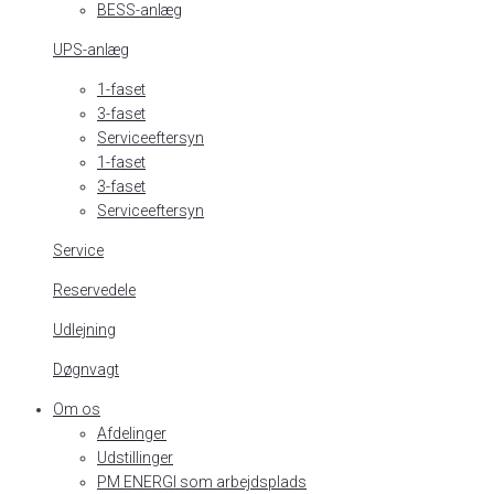
BESS-anlæg
UPS-anlæg
1-faset
3-faset
Serviceeftersyn
1-faset
3-faset
Serviceeftersyn
Service
Reservedele
Udlejning
Døgnvagt
Om os
Afdelinger
Udstillinger
PM ENERGI som arbejdsplads