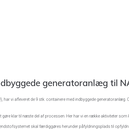
indbyggede generatoranlæg til 
U), har vi afleveret de 9 stk. containere med indbyggede generatoranlæg
 at gøre klar til næste del af processen. Her har vi en række aktiviteter 
stofsystemet skal færdiggøres herunder påfyldningsplads til opfyldnin