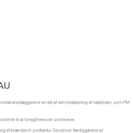
NAU
. Containeranlæggene er en del af den totalløsning af nødstrøm, som PM
som kommer til at foregå henover sommeren.
g af brændstof i jordtanke. Derudover færdiggørelse af