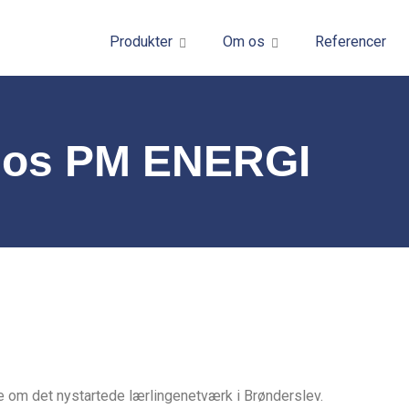
Produkter
Om os
Referencer
 hos PM ENERGI
re om det nystartede lærlingenetværk i Brønderslev.