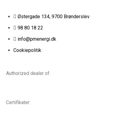
Østergade 134, 9700 Brønderslev​
98 80 18 22
info@pmenergi.dk​ ​
Cookiepolitik
Authorized dealer of:
Certifikater: