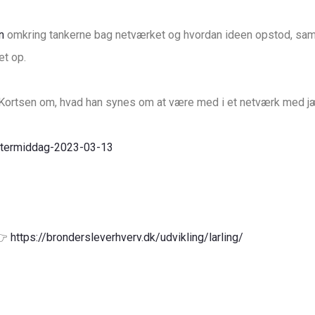
n
omkring tankerne bag netværket og hvordan ideen opstod, sa
et op.
 Kortsen om, hvad han synes om at være med i et netværk med jæ
ftermiddag-2023-03-13
https://brondersleverhverv.dk/udvikling/larling/