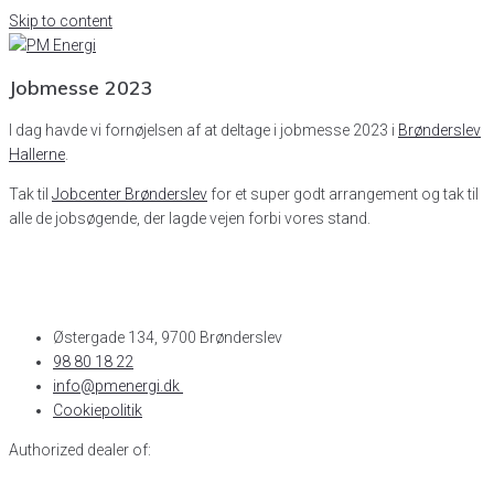
Skip to content
Jobmesse 2023
I dag havde vi fornøjelsen af at deltage i jobmesse 2023 i
Brønderslev
Hallerne
.
Tak til
Jobcenter Brønderslev
for et super godt arrangement og tak til
alle de jobsøgende, der lagde vejen forbi vores stand.
Østergade 134, 9700 Brønderslev​
98 80 18 22
info@pmenergi.dk​ ​
Cookiepolitik
Authorized dealer of: