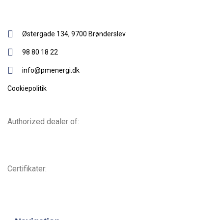
Østergade 134, 9700 Brønderslev​
98 80 18 22
info@pmenergi.dk​ ​
Cookiepolitik
Authorized dealer of:
Certifikater: