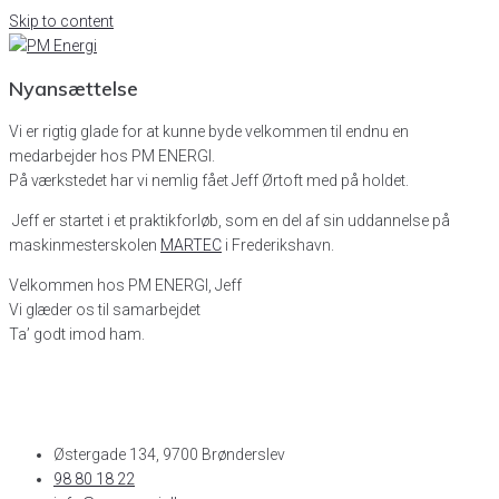
Skip to content
Nyansættelse
Vi er rigtig glade for at kunne byde velkommen til endnu en
medarbejder hos PM ENERGI.
På værkstedet har vi nemlig fået Jeff Ørtoft med på holdet.
Jeff er startet i et praktikforløb, som en del af sin uddannelse på
maskinmesterskolen
MARTEC
i Frederikshavn.
Velkommen hos PM ENERGI, Jeff
Vi glæder os til samarbejdet
Ta’ godt imod ham.
Østergade 134, 9700 Brønderslev​
98 80 18 22