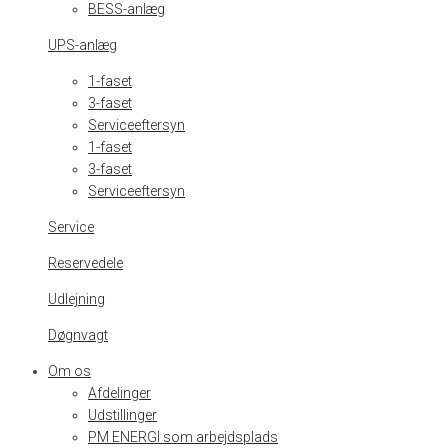
BESS-anlæg
UPS-anlæg
1-faset
3-faset
Serviceeftersyn
1-faset
3-faset
Serviceeftersyn
Service
Reservedele
Udlejning
Døgnvagt
Om os
Afdelinger
Udstillinger
PM ENERGI som arbejdsplads