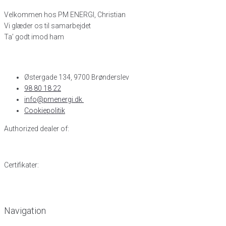
Velkommen hos PM ENERGI, Christian
Vi glæder os til samarbejdet
Ta’ godt imod ham
Østergade 134, 9700 Brønderslev​
98 80 18 22
info@pmenergi.dk​ ​
Cookiepolitik
Authorized dealer of:
Certifikater:
Navigation