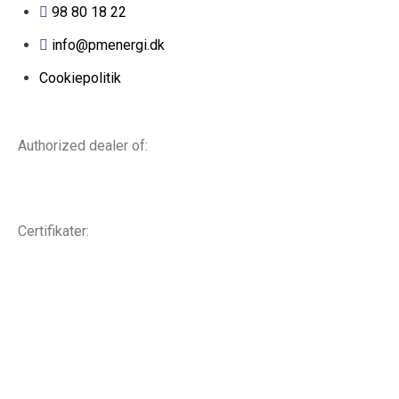
98 80 18 22
info@pmenergi.dk​ ​
Cookiepolitik
Authorized dealer of:
Certifikater: