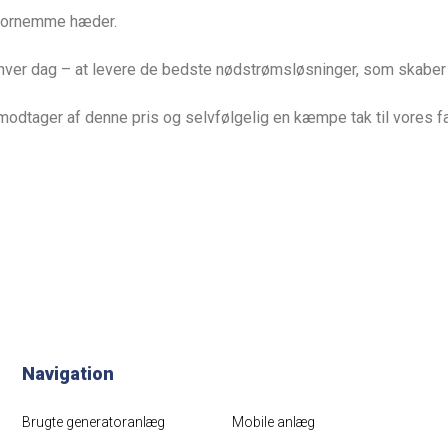
n fornemme hæder.
er hver dag – at levere de bedste nødstrømsløsninger, som skabe
modtager af denne pris og selvfølgelig en kæmpe tak til vores fa
Navigation
Brugte generatoranlæg
Mobile anlæg