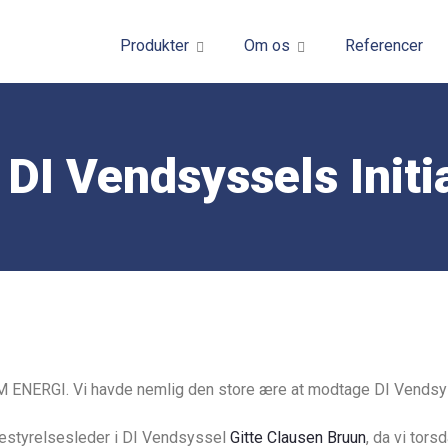
Produkter
Om os
Referencer
DI Vendsyssels Initi
M ENERGI. Vi havde nemlig den store ære at modtage DI Vendsyss
estyrelsesleder i DI Vendsyssel
Gitte Clausen Bruun
, da vi tors