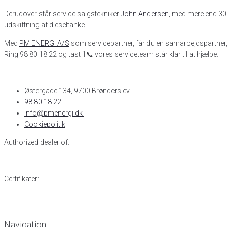
Derudover står service salgstekniker
John Andersen
, med mere end 30 å
udskiftning af dieseltanke.
Med
PM ENERGI A/S
som servicepartner, får du en samarbejdspartner, d
Ring 98 80 18 22 og tast 1📞 vores serviceteam står klar til at hjælpe.
Østergade 134, 9700 Brønderslev​
98 80 18 22
info@pmenergi.dk​ ​
Cookiepolitik
Authorized dealer of:
Certifikater:
Navigation