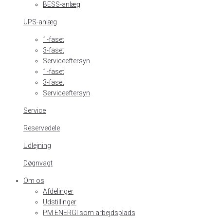
BESS-anlæg
UPS-anlæg
1-faset
3-faset
Serviceeftersyn
1-faset
3-faset
Serviceeftersyn
Service
Reservedele
Udlejning
Døgnvagt
Om os
Afdelinger
Udstillinger
PM ENERGI som arbejdsplads