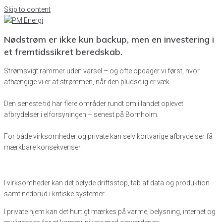
Skip to content
Nødstrøm er ikke kun backup, men en investering i
et fremtidssikret beredskab.
Strømsvigt rammer uden varsel – og ofte opdager vi først, hvor
afhængige vi er af strømmen, når den pludselig er væk.
Den seneste tid har flere områder rundt om i landet oplevet
afbrydelser i elforsyningen – senest på Bornholm.
For både virksomheder og private kan selv kortvarige afbrydelser få
mærkbare konsekvenser.
I virksomheder kan det betyde driftsstop, tab af data og produktion
samt nedbrud i kritiske systemer.
I private hjem kan det hurtigt mærkes på varme, belysning, internet og