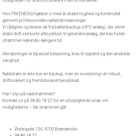
muligheden for at kommunikere med omverdenen.
Hos PM ENERGI hjælper vi med at skabe tryghed og kontinuitet
gennem professionelle nødstrømsløsninger.
Vi rådgiver og leverer alt fra batteribackup (UPS-anlæg), der sikrer
stabil drift ved korte afbrydelser, til generatoranlæg, der kan holde
strømmen kørende i længere tid.
Alle løsninger er tilpasset belastning, krav til oppetid og den ønskede
varighed.
Nødstrøm er ikke kun en backup, men en investering i et robust,
driftssikkert og fremtidssikret beredskab.
Har I styr på nødstrømmen?
Kontakt os på 98 80 18 22 for en uforpligtende snak om
mulighederne – før strømmen går.
Østergade 134, 9700 Brønderslev​
98 80 18 22